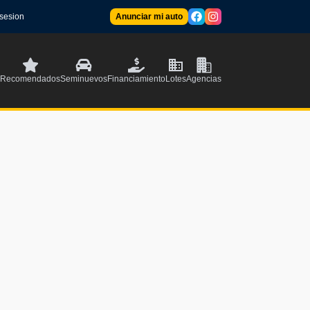
 sesion
Anunciar mi auto
Recomendados
Seminuevos
Financiamiento
Lotes
Agencias