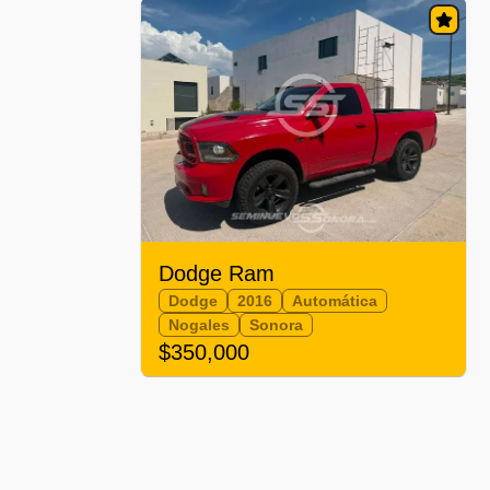
Dodge Ram
Dodge
2016
Automática
Nogales
Sonora
$350,000