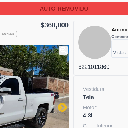
AUTO REMOVIDO
$360,000
Anoni
uaymas
Contacta
Vistas:
6221011860
Vestidura:
Tela
Motor:
4.3L
Color Interior: