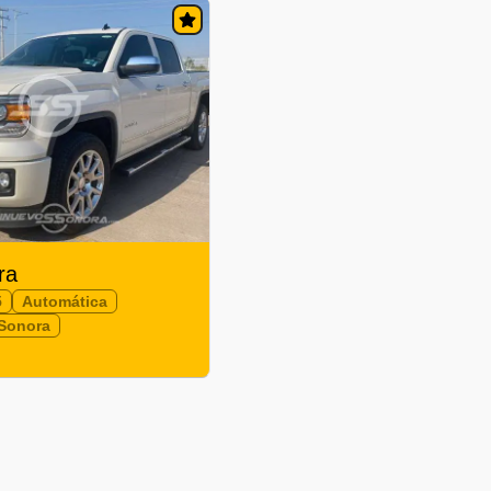
ra
5
Automática
Sonora