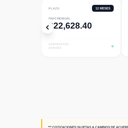
12
MESES
PLAZO
PAGO MENSUAL
$
22,628.40
SEMINUEVOS
SONORA
*** COTIZACIONES SUJETAS A CAMBIOS DE ACUER