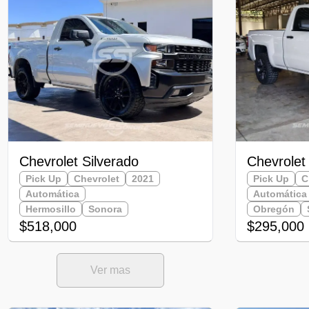
Chevrolet Silverado
Chevrolet
Pick Up
Chevrolet
2021
Pick Up
C
Automática
Automática
Hermosillo
Sonora
Obregón
$518,000
$295,000
Ver mas