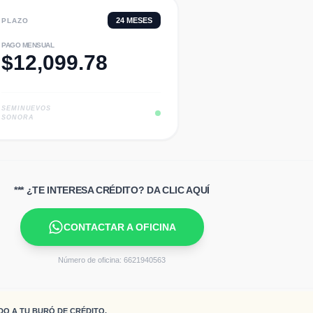
24
MESES
PLAZO
PAGO MENSUAL
$
12,099.78
SEMINUEVOS
SONORA
*** ¿TE INTERESA CRÉDITO? DA CLIC AQUÍ
CONTACTAR A OFICINA
Número de oficina:
6621940563
DO A TU BURÓ DE CRÉDITO.