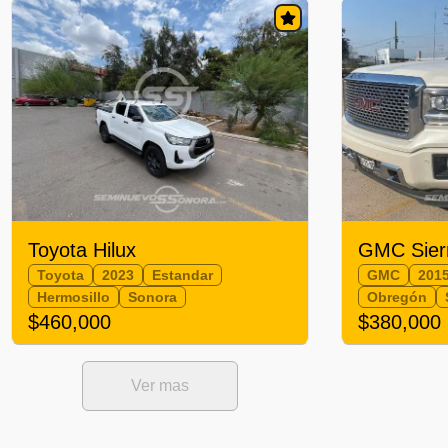
Toyota Hilux
GMC Sier
Toyota
2023
Estandar
GMC
201
Hermosillo
Sonora
Obregón
$460,000
$380,000
Ver mas