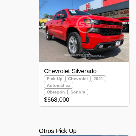
Chevrolet Silverado
Pick Up
Chevrolet
2021
Automática
Obregón
Sonora
$668,000
Otros Pick Up