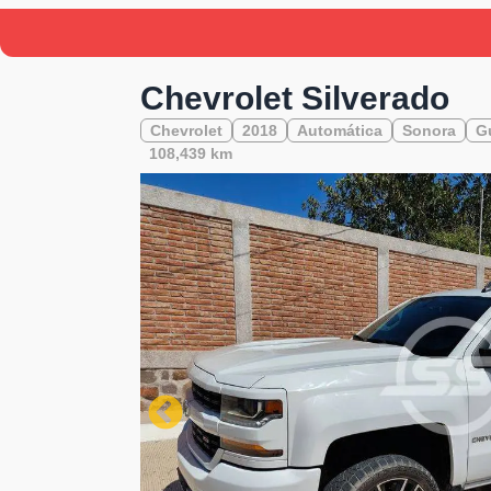
Chevrolet Silverado
Chevrolet
2018
Automática
Sonora
G
108,439 km