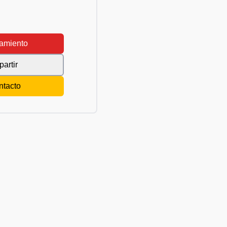
amiento
artir
ntacto