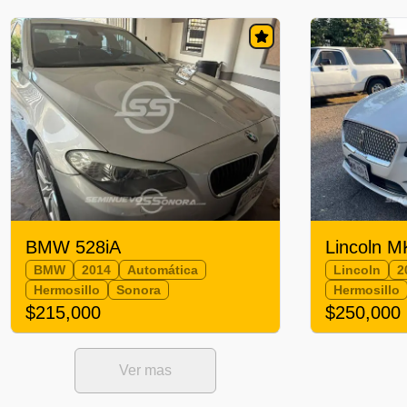
BMW 528iA
Lincoln 
BMW
2014
Automática
Lincoln
2
Hermosillo
Sonora
Hermosillo
$215,000
$250,000
Ver mas