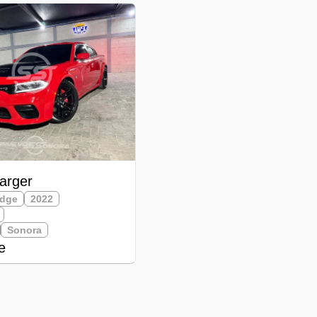
arger
dge
2022
Sonora
e