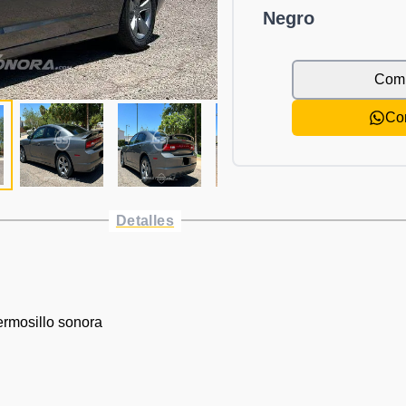
Negro
Comp
Co
Detalles
ermosillo sonora