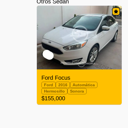
Otros Sedán
Ford Focus
Ford
2016
Automática
Hermosillo
Sonora
$155,000