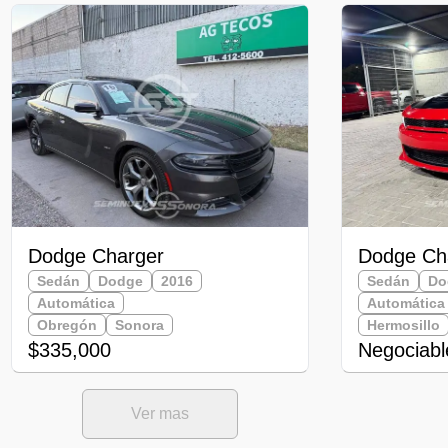
Dodge Charger
Dodge Ch
Sedán
Dodge
2016
Sedán
Do
Automática
Automática
Obregón
Sonora
Hermosillo
$335,000
Negociabl
Ver mas