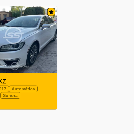
MKZ
017
Automática
Sonora