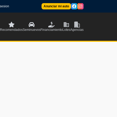
 sesion
Anunciar mi auto
Recomendados
Seminuevos
Financiamiento
Lotes
Agencias