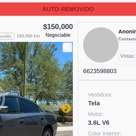
AUTO REMOVIDO
$150,000
Anoni
Negociable
150,000 km
osillo
Contacta
Vistas:
6623598803
Vestidura:
Tela
Motor:
3.6L V6
Color Interior: