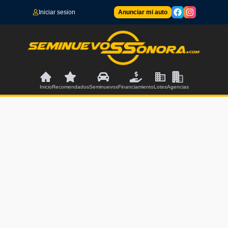
Iniciar sesion
Anunciar mi auto
Inicio
Recomendados
Seminuevos
Financiamiento
Lotes
Agencias