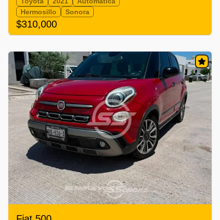
Toyota
2021
Automática
Hermosillo
Sonora
$310,000
Fiat 500