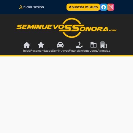
Iniciar sesion
Anunciar mi auto
Inicio
Recomendados
Seminuevos
Financiamiento
Lotes
Agencias