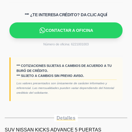
*** ¿TE INTERESA CRÉDITO? DA CLIC AQUÍ
CONTACTAR A OFICINA
Número de oficina:
6221001003
*** COTIZACIONES SUJETAS A CAMBIOS DE ACUERDO A TU
BURÓ DE CRÉDITO.
*** SUJETO A CAMBIOS SIN PREVIO AVISO.
Los valores presentados son únicamente de carácter informativo y
referencial. Las mensualidades pueden variar dependiendo del historial
crediticio del solicitante.
Detalles
SUV NISSAN KICKS ADVANCE 5 PUERTAS