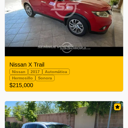
Nissan X Trail
Nissan
2017
Automática
Hermosillo
Sonora
$215,000