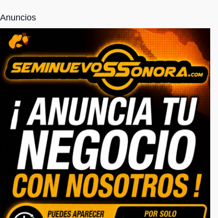
Anuncios
NOSOTROS
Somos una empresa totalmente responsable
6621940563
serviciosseminuevos@gmail.com
CATEGORIAS
Inicio