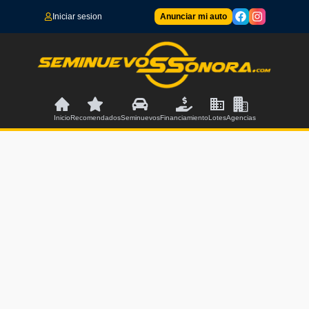
Iniciar sesion
Anunciar mi auto
Inicio
Recomendados
Seminuevos
Financiamiento
Lotes
Agencias