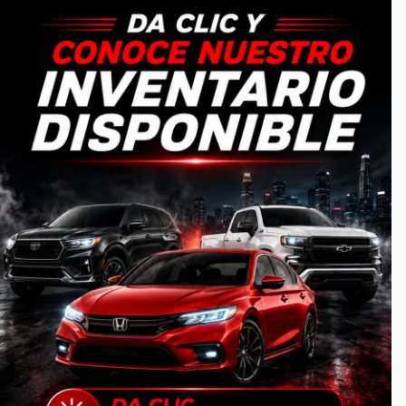
Somos una empresa totalmente responsable
6621940563
serviciosseminuevos@gmail.com
CATEGORIAS
Inicio
Autos
Lotes