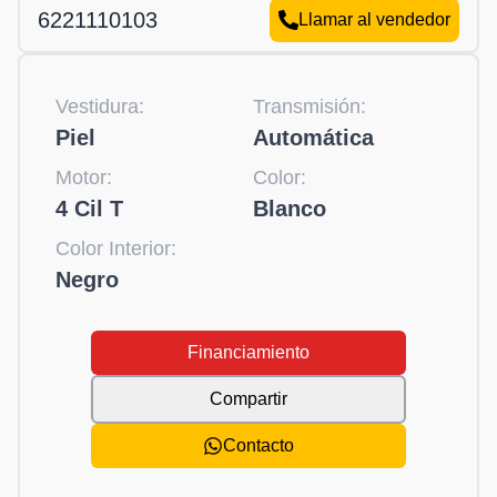
6221110103
Llamar al vendedor
Vestidura:
Transmisión:
Piel
Automática
Motor:
Color:
4 Cil T
Blanco
Color Interior:
Negro
Financiamiento
Compartir
Contacto