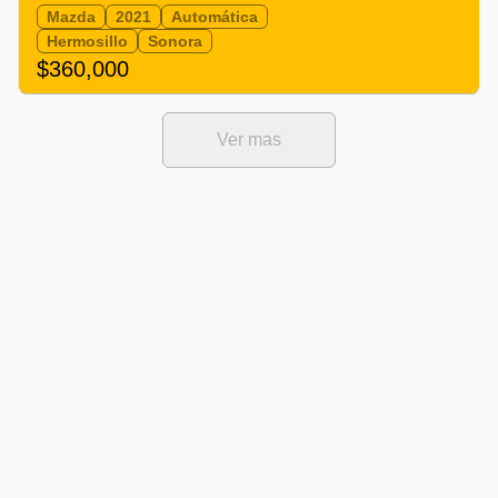
Mazda
2021
Automática
Hermosillo
Sonora
$360,000
Ver mas