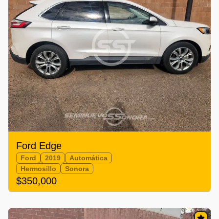
Ford Edge
Ford
2019
Automática
Hermosillo
Sonora
$350,000