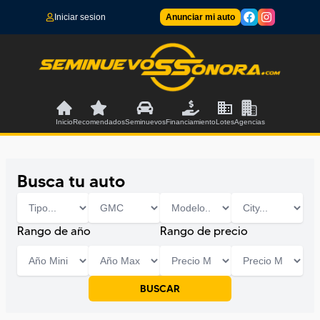
Iniciar sesion
Anunciar mi auto
Inicio
Recomendados
Seminuevos
Financiamiento
Lotes
Agencias
Busca tu auto
Rango de año
Rango de precio
BUSCAR