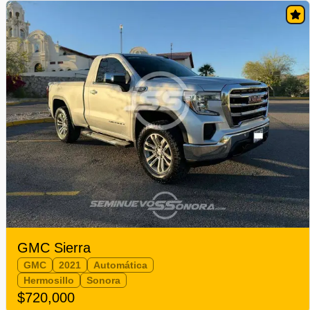
GMC Sierra
GMC
2021
Automática
Hermosillo
Sonora
$720,000