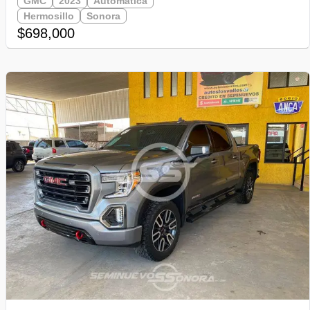
GMC
2023
Automática
Hermosillo
Sonora
$698,000