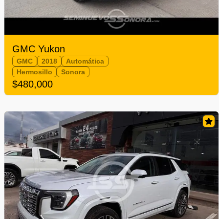
GMC Yukon
GMC
2018
Automática
Hermosillo
Sonora
$480,000