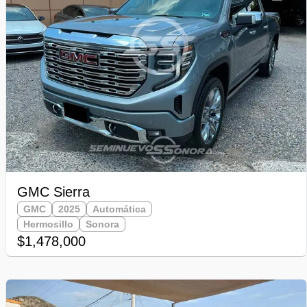
GMC Sierra
GMC
2025
Automática
Hermosillo
Sonora
$1,478,000