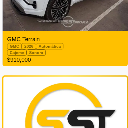
GMC Terrain
GMC
2026
Automática
Cajeme
Sonora
$910,000