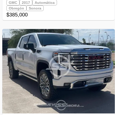
GMC
2017
Automática
Obregón
Sonora
$385,000